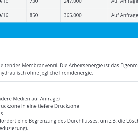
0/16
730
247.000
Auf Anfrag
0/16
850
365.000
Auf Anfrag
rbeitendes Membranventil. Die Arbeitsenergie ist das Eigen
 hydraulisch ohne jegliche Fremdenergie.
dere Medien auf Anfrage)
ruckzone in eine tiefere Druckzone
es
fordert eine Begrenzung des Durchflusses, um z.B. die Lösc
eduzierung).