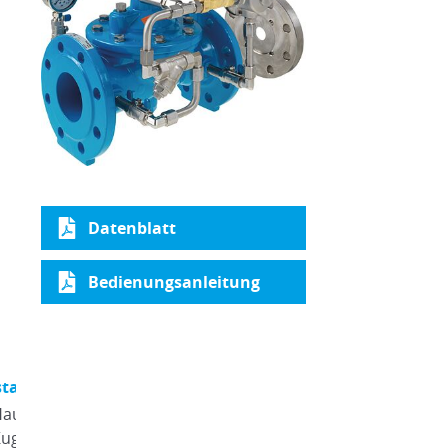
Datenblatt
Bedienungsanleitung
tandteile
Hauptventil
Öffnungsbegrenze
Kugelhahn (A, B, C)
9: Elektro-Magnetv