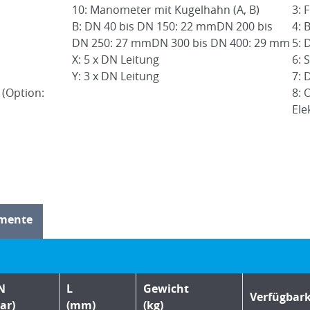
10: Manometer mit Kugelhahn (A, B)
3: F
B: DN 40 bis DN 150: 22 mmDN 200 bis
4: 
DN 250: 27 mmDN 300 bis DN 400: 29 mm
5: 
X: 5 x DN Leitung
6: 
Y: 3 x DN Leitung
7: 
 (Option:
8: 
,
Ele
mente
N
L
Gewicht
Verfügbark
ar)
(mm)
(kg)