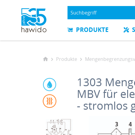
PRODUKTE
Produkte
Mengenbegrenzungsve
1303
Menge
MBV für el
- stromlos 