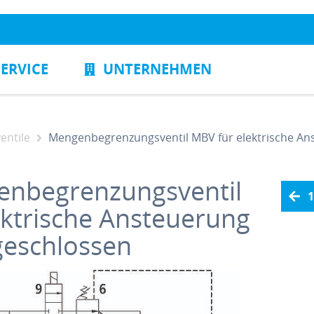
SERVICE
UNTERNEHMEN
ntile
Mengenbegrenzungsventil MBV für elektrische An
nbegrenzungsventil
1
ektrische Ansteuerung
geschlossen