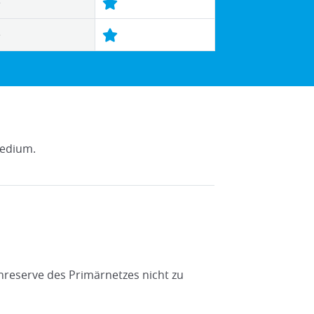
e
e
medium.
hreserve des Primärnetzes nicht zu