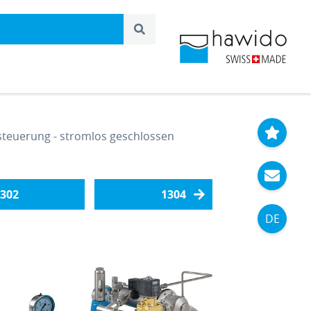
steuerung - stromlos geschlossen
302
1304
DE