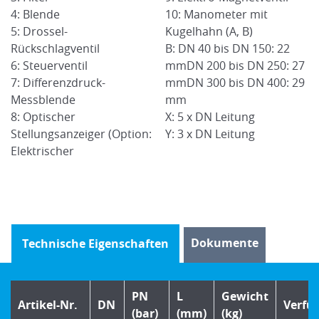
4: Blende
10: Manometer mit
4
5: Drossel-
Kugelhahn (A, B)
5:
Rückschlagventil
B: DN 40 bis DN 150: 22
R
27
6: Steuerventil
mmDN 200 bis DN 250: 27
6:
29
7: Differenzdruck-
mmDN 300 bis DN 400: 29
7:
Messblende
mm
M
8: Optischer
X: 5 x DN Leitung
8
Stellungsanzeiger (Option:
Y: 3 x DN Leitung
S
Elektrischer
El
Dokumente
Technische Eigenschaften
PN
L
Gewicht
Artikel-Nr.
DN
Verfü
(bar)
(mm)
(kg)