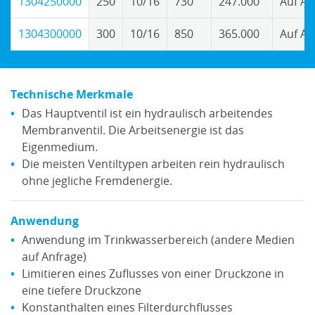
1304250000
250
10/16
730
247.000
Auf An
1304300000
300
10/16
850
365.000
Auf An
Technische Merkmale
Das Hauptventil ist ein hydraulisch arbeitendes
Membranventil. Die Arbeitsenergie ist das
Eigenmedium.
Die meisten Ventiltypen arbeiten rein hydraulisch
ohne jegliche Fremdenergie.
Anwendung
Anwendung im Trinkwasserbereich (andere Medien
auf Anfrage)
Limitieren eines Zuflusses von einer Druckzone in
eine tiefere Druckzone
Konstanthalten eines Filterdurchflusses