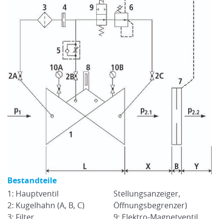
Bestandteile
B
1: Hauptventil
Stellungsanzeiger,
1:
2: Kugelhahn (A, B, C)
Öffnungsbegrenzer)
2:
3: Filter
9: Elektro-Magnetventil
3: