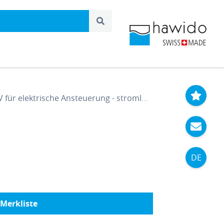
ür elektrische Ansteuerung - stromlos offen DN 100 PN 10/16
DE
Merkliste