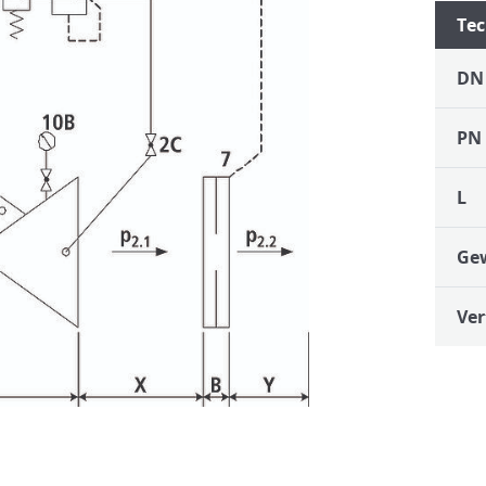
Tec
DN
PN
L
Ge
Ver