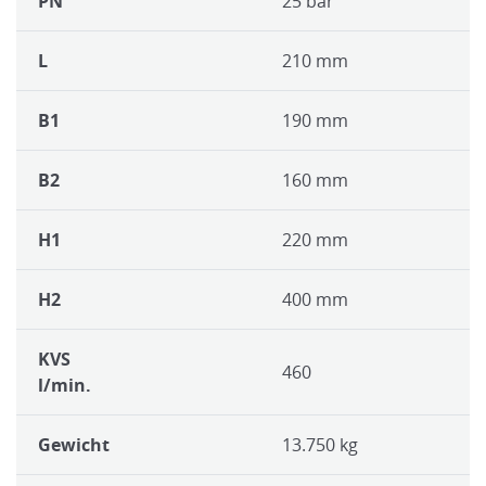
PN
25 bar
L
210 mm
B1
190 mm
B2
160 mm
H1
220 mm
H2
400 mm
KVS
460
l/min.
Gewicht
13.750 kg