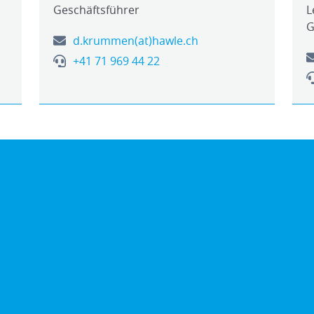
Geschäftsführer
L
G
d.krummen(at)hawle.ch
+41 71 969 44 22