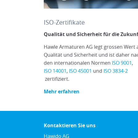
ISO-Zertifikate
Qualität und Sicherheit für die Zukun
Hawle Armaturen AG legt grossen Wert 
Qualität und Sicherheit und ist daher na
den internationalen Normen
ISO 9001
,
ISO 14001
,
ISO 45001
und
ISO 3834-2
zertifiziert.
Mehr erfahren
Kontaktieren Sie uns
Hawido AG