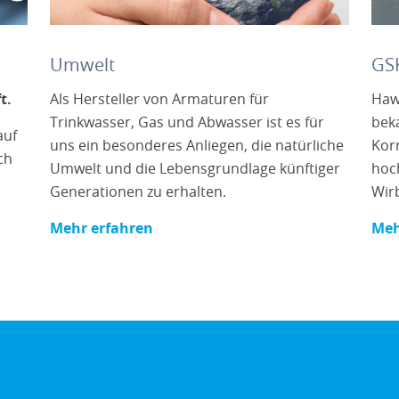
Umwelt
GSK
ft.
Als Hersteller von Armaturen für
Haw
Trinkwasser, Gas und Abwasser ist es für
bek
auf
uns ein besonderes Anliegen, die natürliche
Kor
ch
Umwelt und die Lebensgrundlage künftiger
hoc
Generationen zu erhalten.
Wirb
Mehr erfahren
Meh