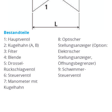
Bestandteile
B
1: Hauptventil
8: Optischer
1:
n:
2: Kugelhahn (A, B)
Stellungsanzeiger (Option:
2:
3: Filter
Elektrischer
3:
4: Blende
Stellungsanzeiger,
4
5: Drossel-
Öffnungsbegrenzer)
5:
Rückschlagventil
9: Schwimmer-
R
6: Steuerventil
Steuerventil
6:
7: Manometer mit
7
Kugelhahn
K