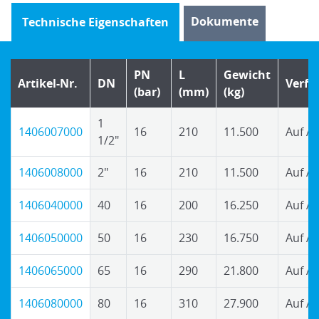
Dokumente
Technische Eigenschaften
PN
L
Gewicht
Artikel-Nr.
DN
Verfü
(bar)
(mm)
(kg)
1
1406007000
16
210
11.500
Auf A
1/2"
1406008000
2"
16
210
11.500
Auf A
1406040000
40
16
200
16.250
Auf A
1406050000
50
16
230
16.750
Auf A
1406065000
65
16
290
21.800
Auf A
1406080000
80
16
310
27.900
Auf A