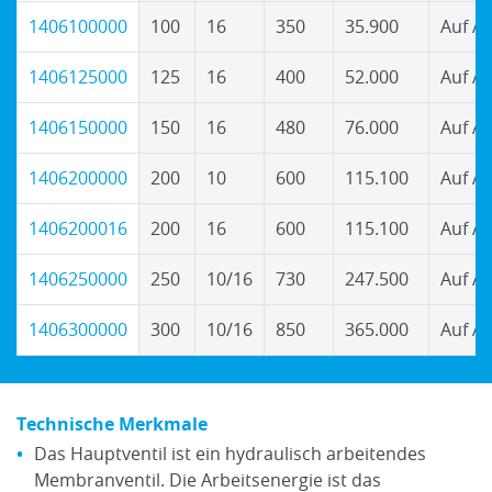
1406100000
100
16
350
35.900
Auf A
1406125000
125
16
400
52.000
Auf A
1406150000
150
16
480
76.000
Auf A
1406200000
200
10
600
115.100
Auf A
1406200016
200
16
600
115.100
Auf A
1406250000
250
10/16
730
247.500
Auf A
1406300000
300
10/16
850
365.000
Auf A
Technische Merkmale
Das Hauptventil ist ein hydraulisch arbeitendes
Membranventil. Die Arbeitsenergie ist das